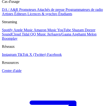
Cas d'usage
DA / A&R
Promoteurs
Attachés de presse
Programmateurs de radio
Artistes
Éditeurs
Licences & synchro
Étudiants
Streaming
Spotify
Apple Music
Amazon Music
YouTube
Shazam
Deezer
SoundCloud
Tidal
QQ Music
JioSaavn/Gaana
Anghami
Melon
Boomplay
Réseaux
Instagram
TikTok
X (Twitter)
Facebook
Ressources
Centre d'aide