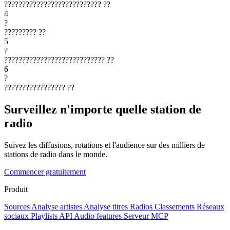
???????????????????????????
??
4
?
?????????
??
5
?
????????????????????????????
??
6
?
?????????????????
??
Surveillez n'importe quelle station de
radio
Suivez les diffusions, rotations et l'audience sur des milliers de
stations de radio dans le monde.
Commencer gratuitement
Produit
Sources
Analyse artistes
Analyse titres
Radios
Classements
Réseaux
sociaux
Playlists
API
Audio features
Serveur MCP