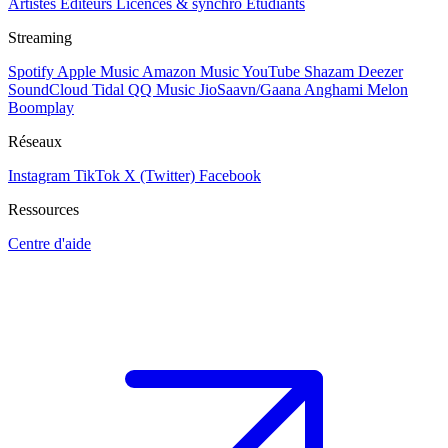
Artistes
Éditeurs
Licences & synchro
Étudiants
Streaming
Spotify
Apple Music
Amazon Music
YouTube
Shazam
Deezer
SoundCloud
Tidal
QQ Music
JioSaavn/Gaana
Anghami
Melon
Boomplay
Réseaux
Instagram
TikTok
X (Twitter)
Facebook
Ressources
Centre d'aide