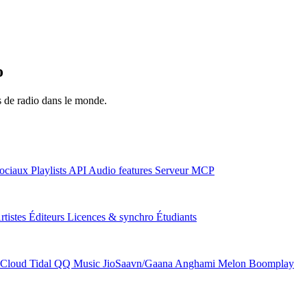
o
ns de radio dans le monde.
ociaux
Playlists
API
Audio features
Serveur MCP
rtistes
Éditeurs
Licences & synchro
Étudiants
Cloud
Tidal
QQ Music
JioSaavn/Gaana
Anghami
Melon
Boomplay