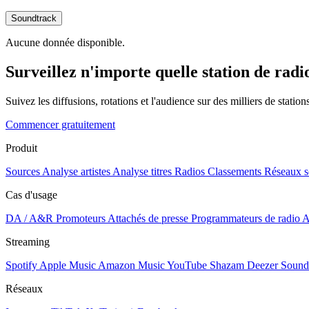
Soundtrack
Aucune donnée disponible.
Surveillez n'importe quelle station de radi
Suivez les diffusions, rotations et l'audience sur des milliers de statio
Commencer gratuitement
Produit
Sources
Analyse artistes
Analyse titres
Radios
Classements
Réseaux s
Cas d'usage
DA / A&R
Promoteurs
Attachés de presse
Programmateurs de radio
A
Streaming
Spotify
Apple Music
Amazon Music
YouTube
Shazam
Deezer
Sound
Réseaux