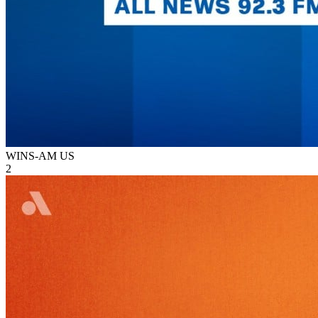
WINS-AM
US
2