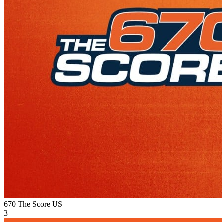
670 The Score
US
3