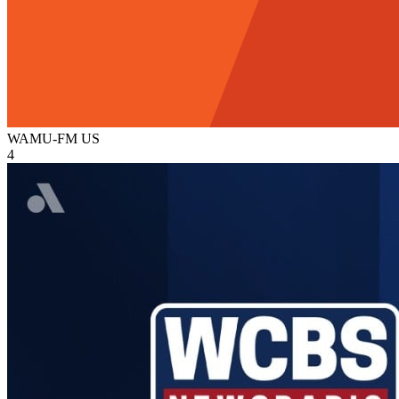
WAMU-FM
US
4