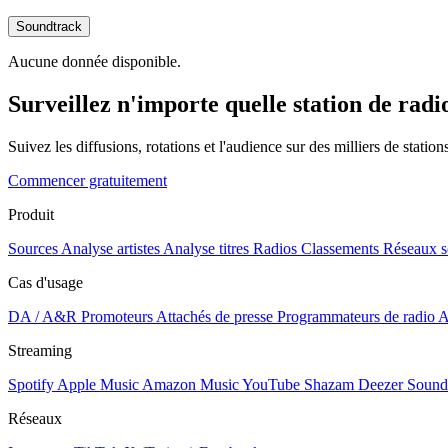
Soundtrack
Aucune donnée disponible.
Surveillez n'importe quelle station de radi
Suivez les diffusions, rotations et l'audience sur des milliers de statio
Commencer gratuitement
Produit
Sources
Analyse artistes
Analyse titres
Radios
Classements
Réseaux s
Cas d'usage
DA / A&R
Promoteurs
Attachés de presse
Programmateurs de radio
A
Streaming
Spotify
Apple Music
Amazon Music
YouTube
Shazam
Deezer
Sound
Réseaux