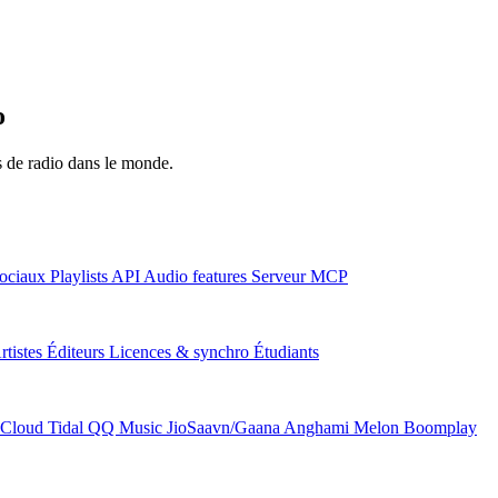
o
ns de radio dans le monde.
ociaux
Playlists
API
Audio features
Serveur MCP
rtistes
Éditeurs
Licences & synchro
Étudiants
Cloud
Tidal
QQ Music
JioSaavn/Gaana
Anghami
Melon
Boomplay