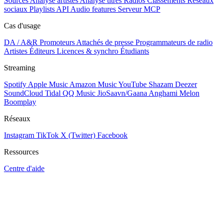
Sources
Analyse artistes
Analyse titres
Radios
Classements
Réseaux
sociaux
Playlists
API
Audio features
Serveur MCP
Cas d'usage
DA / A&R
Promoteurs
Attachés de presse
Programmateurs de radio
Artistes
Éditeurs
Licences & synchro
Étudiants
Streaming
Spotify
Apple Music
Amazon Music
YouTube
Shazam
Deezer
SoundCloud
Tidal
QQ Music
JioSaavn/Gaana
Anghami
Melon
Boomplay
Réseaux
Instagram
TikTok
X (Twitter)
Facebook
Ressources
Centre d'aide