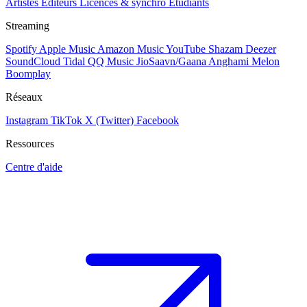
Artistes
Éditeurs
Licences & synchro
Étudiants
Streaming
Spotify
Apple Music
Amazon Music
YouTube
Shazam
Deezer
SoundCloud
Tidal
QQ Music
JioSaavn/Gaana
Anghami
Melon
Boomplay
Réseaux
Instagram
TikTok
X (Twitter)
Facebook
Ressources
Centre d'aide