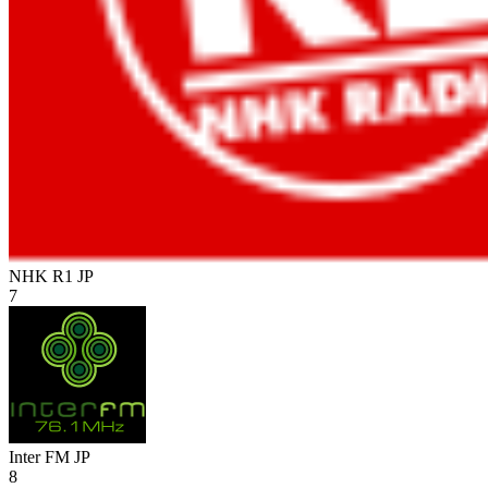
NHK R1
JP
7
Inter FM
JP
8