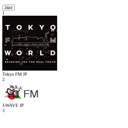
Jazz
1
Tokyo FM
JP
2
J-WAVE
JP
3