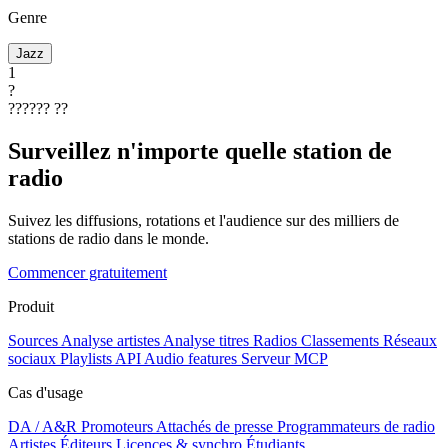
Genre
Jazz
1
?
??????
??
Surveillez n'importe quelle station de
radio
Suivez les diffusions, rotations et l'audience sur des milliers de
stations de radio dans le monde.
Commencer gratuitement
Produit
Sources
Analyse artistes
Analyse titres
Radios
Classements
Réseaux
sociaux
Playlists
API
Audio features
Serveur MCP
Cas d'usage
DA / A&R
Promoteurs
Attachés de presse
Programmateurs de radio
Artistes
Éditeurs
Licences & synchro
Étudiants