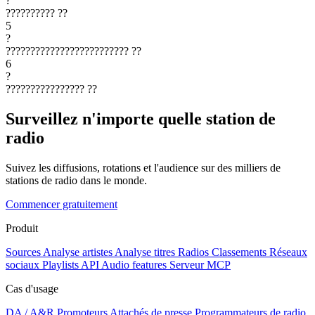
?
??????????
??
5
?
?????????????????????????
??
6
?
????????????????
??
Surveillez n'importe quelle station de
radio
Suivez les diffusions, rotations et l'audience sur des milliers de
stations de radio dans le monde.
Commencer gratuitement
Produit
Sources
Analyse artistes
Analyse titres
Radios
Classements
Réseaux
sociaux
Playlists
API
Audio features
Serveur MCP
Cas d'usage
DA / A&R
Promoteurs
Attachés de presse
Programmateurs de radio