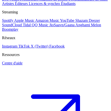
Artistes
Éditeurs
Licences & synchro
Étudiants
Streaming
Spotify
Apple Music
Amazon Music
YouTube
Shazam
Deezer
SoundCloud
Tidal
QQ Music
JioSaavn/Gaana
Anghami
Melon
Boomplay
Réseaux
Instagram
TikTok
X (Twitter)
Facebook
Ressources
Centre d'aide