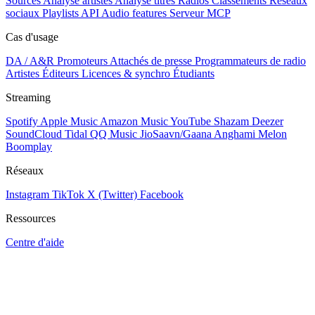
Sources
Analyse artistes
Analyse titres
Radios
Classements
Réseaux
sociaux
Playlists
API
Audio features
Serveur MCP
Cas d'usage
DA / A&R
Promoteurs
Attachés de presse
Programmateurs de radio
Artistes
Éditeurs
Licences & synchro
Étudiants
Streaming
Spotify
Apple Music
Amazon Music
YouTube
Shazam
Deezer
SoundCloud
Tidal
QQ Music
JioSaavn/Gaana
Anghami
Melon
Boomplay
Réseaux
Instagram
TikTok
X (Twitter)
Facebook
Ressources
Centre d'aide