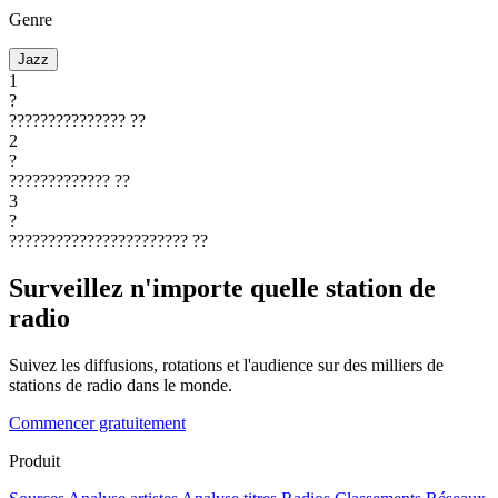
Genre
Jazz
1
?
???????????????
??
2
?
?????????????
??
3
?
???????????????????????
??
Surveillez n'importe quelle station de
radio
Suivez les diffusions, rotations et l'audience sur des milliers de
stations de radio dans le monde.
Commencer gratuitement
Produit