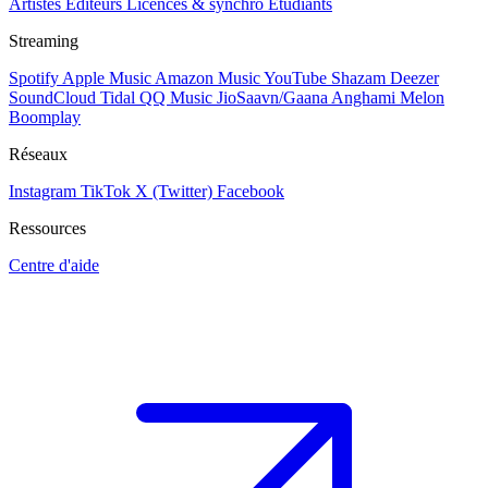
Artistes
Éditeurs
Licences & synchro
Étudiants
Streaming
Spotify
Apple Music
Amazon Music
YouTube
Shazam
Deezer
SoundCloud
Tidal
QQ Music
JioSaavn/Gaana
Anghami
Melon
Boomplay
Réseaux
Instagram
TikTok
X (Twitter)
Facebook
Ressources
Centre d'aide