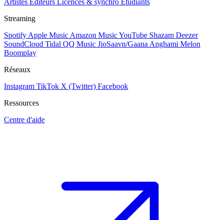
Artistes
Éditeurs
Licences & synchro
Étudiants
Streaming
Spotify
Apple Music
Amazon Music
YouTube
Shazam
Deezer
SoundCloud
Tidal
QQ Music
JioSaavn/Gaana
Anghami
Melon
Boomplay
Réseaux
Instagram
TikTok
X (Twitter)
Facebook
Ressources
Centre d'aide