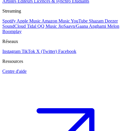
Artistes
Éditeurs
Licences & synchro
Étudiants
Streaming
Spotify
Apple Music
Amazon Music
YouTube
Shazam
Deezer
SoundCloud
Tidal
QQ Music
JioSaavn/Gaana
Anghami
Melon
Boomplay
Réseaux
Instagram
TikTok
X (Twitter)
Facebook
Ressources
Centre d'aide