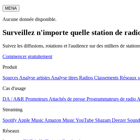
MENA
Aucune donnée disponible.
Surveillez n'importe quelle station de radi
Suivez les diffusions, rotations et l'audience sur des milliers de statio
Commencer gratuitement
Produit
Sources
Analyse artistes
Analyse titres
Radios
Classements
Réseaux s
Cas d'usage
DA / A&R
Promoteurs
Attachés de presse
Programmateurs de radio
A
Streaming
Spotify
Apple Music
Amazon Music
YouTube
Shazam
Deezer
Sound
Réseaux