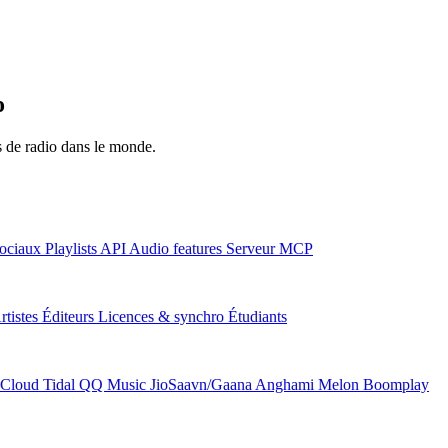
o
ns de radio dans le monde.
ociaux
Playlists
API
Audio features
Serveur MCP
rtistes
Éditeurs
Licences & synchro
Étudiants
Cloud
Tidal
QQ Music
JioSaavn/Gaana
Anghami
Melon
Boomplay