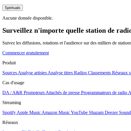
Spirituals
Aucune donnée disponible.
Surveillez n'importe quelle station de radi
Suivez les diffusions, rotations et l'audience sur des milliers de statio
Commencer gratuitement
Produit
Sources
Analyse artistes
Analyse titres
Radios
Classements
Réseaux s
Cas d'usage
DA / A&R
Promoteurs
Attachés de presse
Programmateurs de radio
A
Streaming
Spotify
Apple Music
Amazon Music
YouTube
Shazam
Deezer
Sound
Réseaux