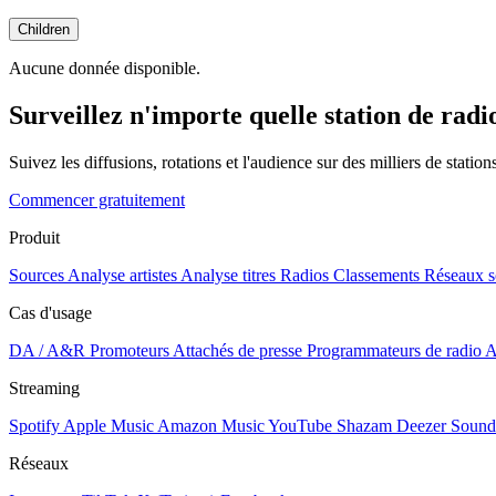
Children
Aucune donnée disponible.
Surveillez n'importe quelle station de radi
Suivez les diffusions, rotations et l'audience sur des milliers de statio
Commencer gratuitement
Produit
Sources
Analyse artistes
Analyse titres
Radios
Classements
Réseaux s
Cas d'usage
DA / A&R
Promoteurs
Attachés de presse
Programmateurs de radio
A
Streaming
Spotify
Apple Music
Amazon Music
YouTube
Shazam
Deezer
Sound
Réseaux