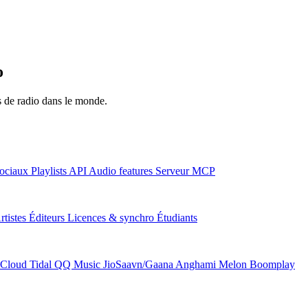
o
ns de radio dans le monde.
ociaux
Playlists
API
Audio features
Serveur MCP
rtistes
Éditeurs
Licences & synchro
Étudiants
Cloud
Tidal
QQ Music
JioSaavn/Gaana
Anghami
Melon
Boomplay