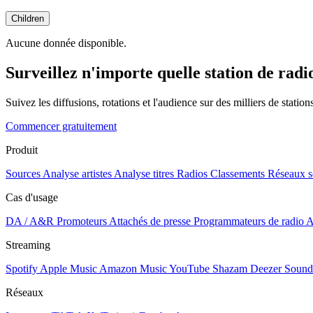
Children
Aucune donnée disponible.
Surveillez n'importe quelle station de radi
Suivez les diffusions, rotations et l'audience sur des milliers de statio
Commencer gratuitement
Produit
Sources
Analyse artistes
Analyse titres
Radios
Classements
Réseaux s
Cas d'usage
DA / A&R
Promoteurs
Attachés de presse
Programmateurs de radio
A
Streaming
Spotify
Apple Music
Amazon Music
YouTube
Shazam
Deezer
Sound
Réseaux