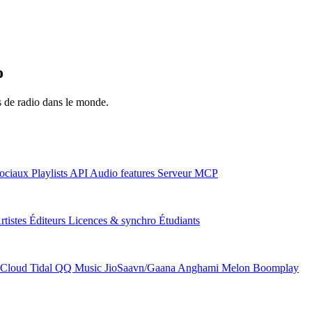
o
ns de radio dans le monde.
ociaux
Playlists
API
Audio features
Serveur MCP
rtistes
Éditeurs
Licences & synchro
Étudiants
Cloud
Tidal
QQ Music
JioSaavn/Gaana
Anghami
Melon
Boomplay