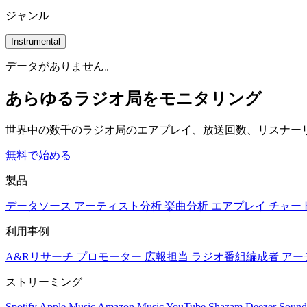
ジャンル
Instrumental
データがありません。
あらゆるラジオ局をモニタリング
世界中の数千のラジオ局のエアプレイ、放送回数、リスナー
無料で始める
製品
データソース
アーティスト分析
楽曲分析
エアプレイ
チャー
利用事例
A&Rリサーチ
プロモーター
広報担当
ラジオ番組編成者
アー
ストリーミング
Spotify
Apple Music
Amazon Music
YouTube
Shazam
Deezer
Sound