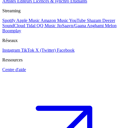
Artistes
Éditeurs
Licences & synchro
Étudiants
Streaming
Spotify
Apple Music
Amazon Music
YouTube
Shazam
Deezer
SoundCloud
Tidal
QQ Music
JioSaavn/Gaana
Anghami
Melon
Boomplay
Réseaux
Instagram
TikTok
X (Twitter)
Facebook
Ressources
Centre d'aide