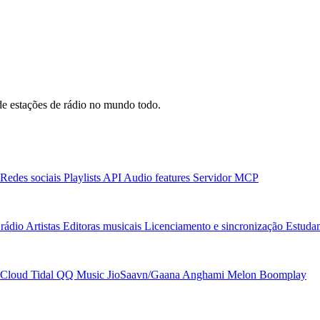
e estações de rádio no mundo todo.
Redes sociais
Playlists
API
Audio features
Servidor MCP
rádio
Artistas
Editoras musicais
Licenciamento e sincronização
Estudan
Cloud
Tidal
QQ Music
JioSaavn/Gaana
Anghami
Melon
Boomplay