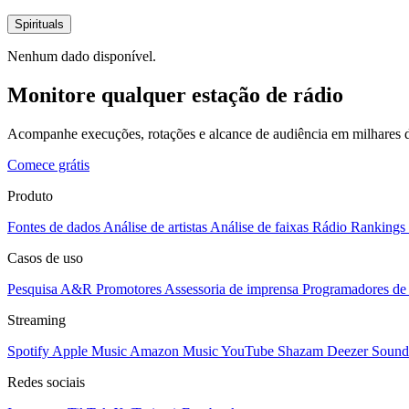
Spirituals
Nenhum dado disponível.
Monitore qualquer estação de rádio
Acompanhe execuções, rotações e alcance de audiência em milhares d
Comece grátis
Produto
Fontes de dados
Análise de artistas
Análise de faixas
Rádio
Rankings
Casos de uso
Pesquisa A&R
Promotores
Assessoria de imprensa
Programadores de 
Streaming
Spotify
Apple Music
Amazon Music
YouTube
Shazam
Deezer
Sound
Redes sociais