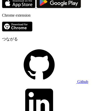
Chrome extension
つながる
Github