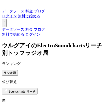
データソース
料金
ブログ
ログイン
無料で始める
データソース
料金
ブログ
無料で始める
ログイン
ウルグアイのElectroSoundchartsリーチ
別トップラジオ局
ランキング
ラジオ局
並び替え
Soundcharts リーチ
国