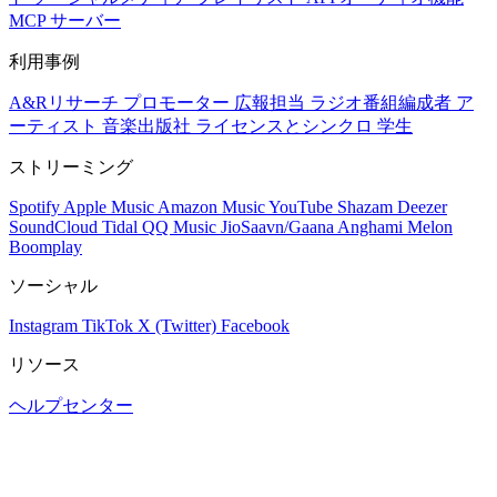
MCP サーバー
利用事例
A&Rリサーチ
プロモーター
広報担当
ラジオ番組編成者
ア
ーティスト
音楽出版社
ライセンスとシンクロ
学生
ストリーミング
Spotify
Apple Music
Amazon Music
YouTube
Shazam
Deezer
SoundCloud
Tidal
QQ Music
JioSaavn/Gaana
Anghami
Melon
Boomplay
ソーシャル
Instagram
TikTok
X (Twitter)
Facebook
リソース
ヘルプセンター