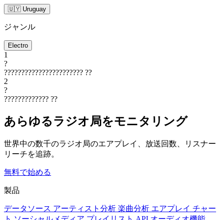
🇺🇾 Uruguay
ジャンル
Electro
1
?
???????????????????????
??
2
?
?????????????
??
あらゆるラジオ局をモニタリング
世界中の数千のラジオ局のエアプレイ、放送回数、リスナー
リーチを追跡。
無料で始める
製品
データソース
アーティスト分析
楽曲分析
エアプレイ
チャー
ト
ソーシャルメディア
プレイリスト
API
オーディオ機能