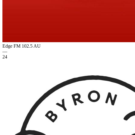
Edge FM 102.5
AU
—
24