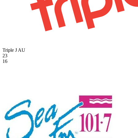
Triple J
AU
23
16