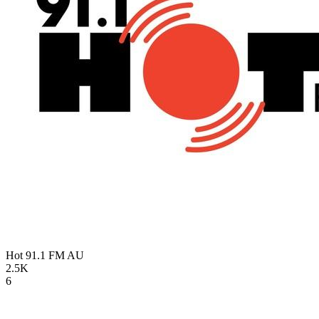
Hot 91.1 FM
AU
2.5K
6