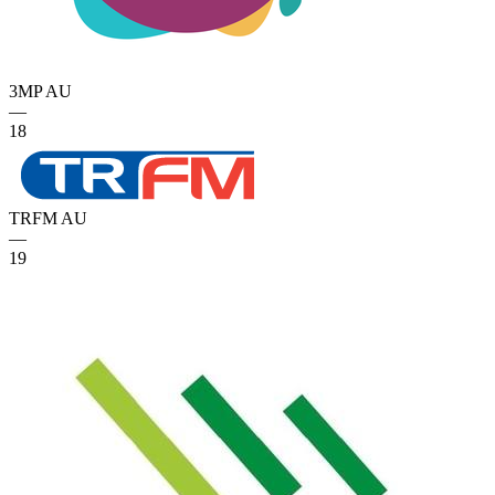
3MP
AU
—
18
TRFM
AU
—
19