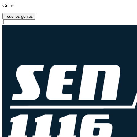
Genre
Tous les genres
1