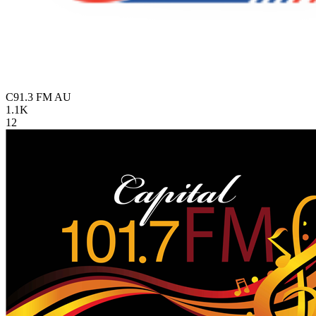
C91.3 FM
AU
1.1K
12