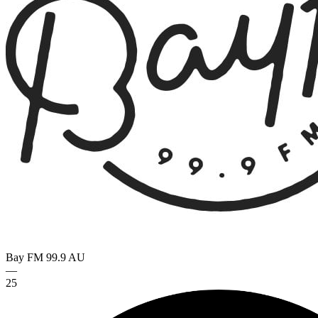
Bay FM 99.9
AU
—
25