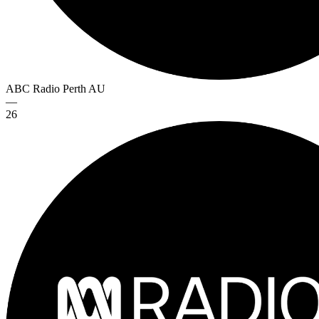
ABC Radio Perth
AU
—
26