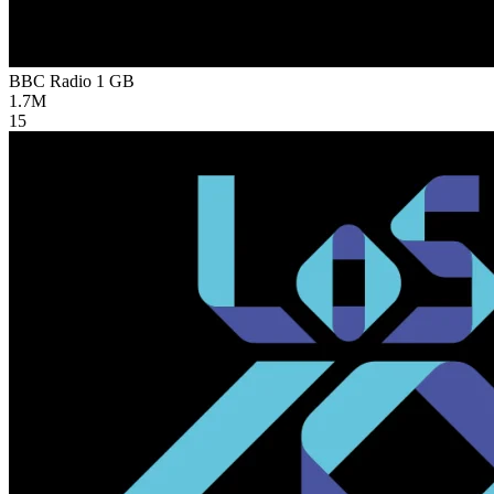
BBC Radio 1
GB
1.7M
15