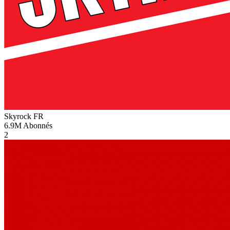
Skyrock
FR
6.9M
Abonnés
2