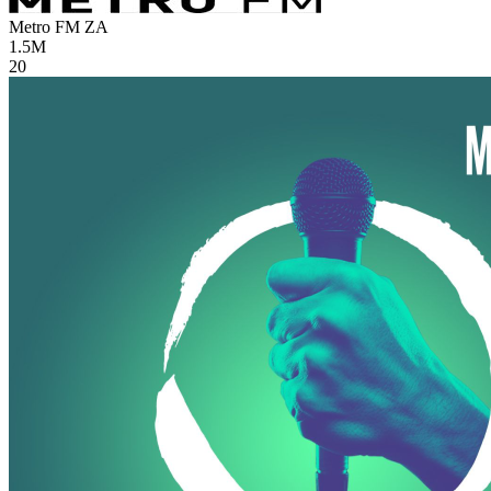
Metro FM
ZA
1.5M
20