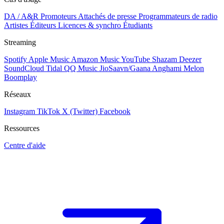
DA / A&R
Promoteurs
Attachés de presse
Programmateurs de radio
Artistes
Éditeurs
Licences & synchro
Étudiants
Streaming
Spotify
Apple Music
Amazon Music
YouTube
Shazam
Deezer
SoundCloud
Tidal
QQ Music
JioSaavn/Gaana
Anghami
Melon
Boomplay
Réseaux
Instagram
TikTok
X (Twitter)
Facebook
Ressources
Centre d'aide