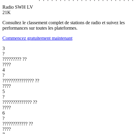
Radio SWH
LV
21K
Consultez le classement complet de stations de radio et suivez les
performances sur toutes les plateformes.
Commencez gratuitement maintenant
3
?
?????????
??
????
4
?
???????????????
??
????
5
?
??????????????
??
????
6
?
????????????
??
????