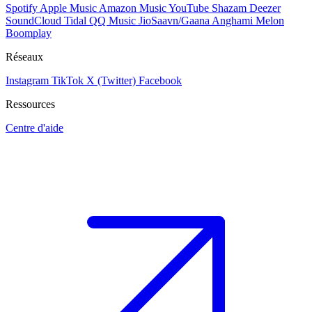
Spotify
Apple Music
Amazon Music
YouTube
Shazam
Deezer
SoundCloud
Tidal
QQ Music
JioSaavn/Gaana
Anghami
Melon
Boomplay
Réseaux
Instagram
TikTok
X (Twitter)
Facebook
Ressources
Centre d'aide