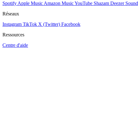
Spotify
Apple Music
Amazon Music
YouTube
Shazam
Deezer
Sound
Réseaux
Instagram
TikTok
X (Twitter)
Facebook
Ressources
Centre d'aide