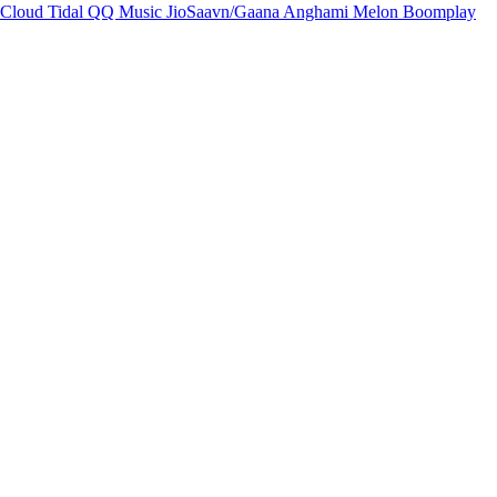
Cloud
Tidal
QQ Music
JioSaavn/Gaana
Anghami
Melon
Boomplay