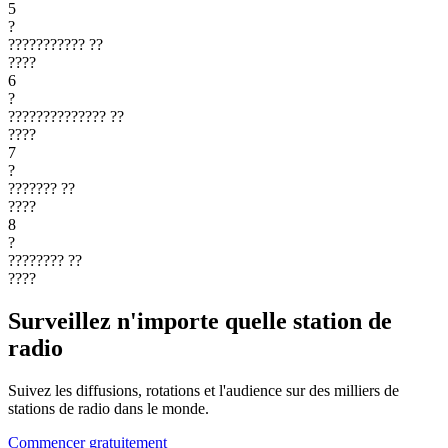
5
?
???????????
??
????
6
?
??????????????
??
????
7
?
???????
??
????
8
?
????????
??
????
Surveillez n'importe quelle station de
radio
Suivez les diffusions, rotations et l'audience sur des milliers de
stations de radio dans le monde.
Commencer gratuitement