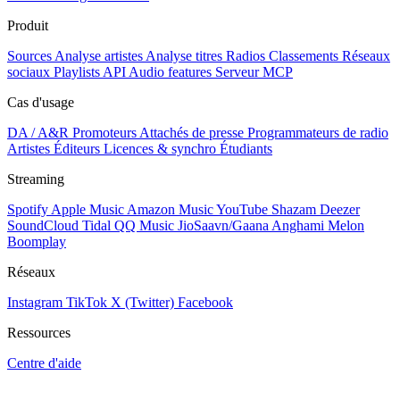
Produit
Sources
Analyse artistes
Analyse titres
Radios
Classements
Réseaux
sociaux
Playlists
API
Audio features
Serveur MCP
Cas d'usage
DA / A&R
Promoteurs
Attachés de presse
Programmateurs de radio
Artistes
Éditeurs
Licences & synchro
Étudiants
Streaming
Spotify
Apple Music
Amazon Music
YouTube
Shazam
Deezer
SoundCloud
Tidal
QQ Music
JioSaavn/Gaana
Anghami
Melon
Boomplay
Réseaux
Instagram
TikTok
X (Twitter)
Facebook
Ressources
Centre d'aide