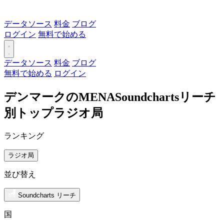
データソース
料金
ブログ
ログイン
無料で始める
データソース
料金
ブログ
無料で始める
ログイン
デンマークのMENASoundchartsリーチ
別トップラジオ局
ランキング
ラジオ局
並び替え
Soundcharts リーチ
国