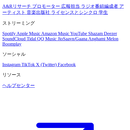
A&Rリサーチ
プロモーター
広報担当
ラジオ番組編成者
ア
ーティスト
音楽出版社
ライセンスとシンクロ
学生
ストリーミング
Spotify
Apple Music
Amazon Music
YouTube
Shazam
Deezer
SoundCloud
Tidal
QQ Music
JioSaavn/Gaana
Anghami
Melon
Boomplay
ソーシャル
Instagram
TikTok
X (Twitter)
Facebook
リソース
ヘルプセンター