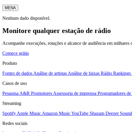
MENA
Nenhum dado disponível.
Monitore qualquer estação de rádio
Acompanhe execuções, rotações e alcance de audiência em milhares d
Comece grátis
Produto
Fontes de dados
Análise de artistas
Análise de faixas
Rádio
Rankings
Casos de uso
Pesquisa A&R
Promotores
Assessoria de imprensa
Programadores de 
Streaming
Spotify
Apple Music
Amazon Music
YouTube
Shazam
Deezer
Sound
Redes sociais