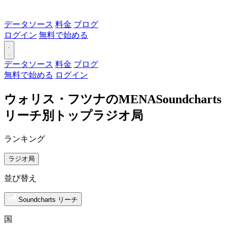
データソース
料金
ブログ
ログイン
無料で始める
データソース
料金
ブログ
無料で始める
ログイン
ウォリス・フツナのMENASoundcharts
リーチ別トップラジオ局
ランキング
ラジオ局
並び替え
Soundcharts リーチ
国