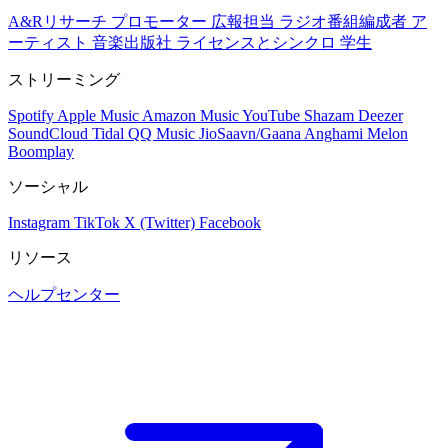
A&Rリサーチ
プロモーター
広報担当
ラジオ番組編成者
ア
ーティスト
音楽出版社
ライセンスとシンクロ
学生
ストリーミング
Spotify
Apple Music
Amazon Music
YouTube
Shazam
Deezer
SoundCloud
Tidal
QQ Music
JioSaavn/Gaana
Anghami
Melon
Boomplay
ソーシャル
Instagram
TikTok
X (Twitter)
Facebook
リソース
ヘルプセンター