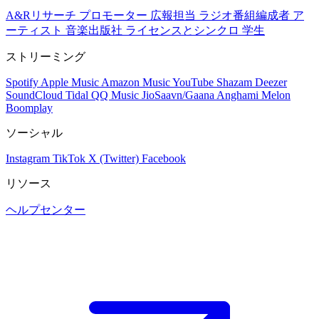
A&Rリサーチ
プロモーター
広報担当
ラジオ番組編成者
ア
ーティスト
音楽出版社
ライセンスとシンクロ
学生
ストリーミング
Spotify
Apple Music
Amazon Music
YouTube
Shazam
Deezer
SoundCloud
Tidal
QQ Music
JioSaavn/Gaana
Anghami
Melon
Boomplay
ソーシャル
Instagram
TikTok
X (Twitter)
Facebook
リソース
ヘルプセンター