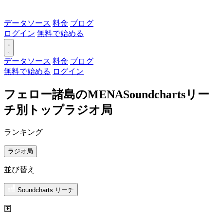
データソース
料金
ブログ
ログイン
無料で始める
データソース
料金
ブログ
無料で始める
ログイン
フェロー諸島のMENASoundchartsリー
チ別トップラジオ局
ランキング
ラジオ局
並び替え
Soundcharts リーチ
国