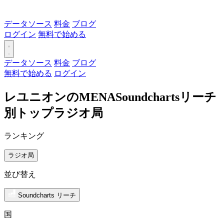
データソース
料金
ブログ
ログイン
無料で始める
データソース
料金
ブログ
無料で始める
ログイン
レユニオンのMENASoundchartsリーチ
別トップラジオ局
ランキング
ラジオ局
並び替え
Soundcharts リーチ
国