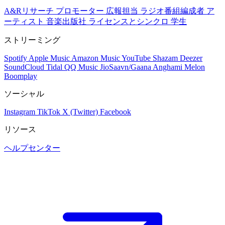
A&Rリサーチ
プロモーター
広報担当
ラジオ番組編成者
ア
ーティスト
音楽出版社
ライセンスとシンクロ
学生
ストリーミング
Spotify
Apple Music
Amazon Music
YouTube
Shazam
Deezer
SoundCloud
Tidal
QQ Music
JioSaavn/Gaana
Anghami
Melon
Boomplay
ソーシャル
Instagram
TikTok
X (Twitter)
Facebook
リソース
ヘルプセンター