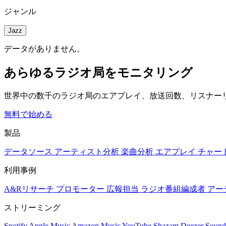
ジャンル
Jazz
データがありません。
あらゆるラジオ局をモニタリング
世界中の数千のラジオ局のエアプレイ、放送回数、リスナー
無料で始める
製品
データソース
アーティスト分析
楽曲分析
エアプレイ
チャー
利用事例
A&Rリサーチ
プロモーター
広報担当
ラジオ番組編成者
アー
ストリーミング
Spotify
Apple Music
Amazon Music
YouTube
Shazam
Deezer
Sound