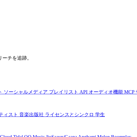
リーチを追跡。
ト
ソーシャルメディア
プレイリスト
API
オーディオ機能
MCP
ティスト
音楽出版社
ライセンスとシンクロ
学生
Cloud
Tidal
QQ Music
JioSaavn/Gaana
Anghami
Melon
Boomplay