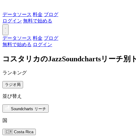
データソース
料金
ブログ
ログイン
無料で始める
データソース
料金
ブログ
無料で始める
ログイン
コスタリカのJazzSoundchartsリー
ランキング
ラジオ局
並び替え
Soundcharts リーチ
国
🇨🇷 Costa Rica