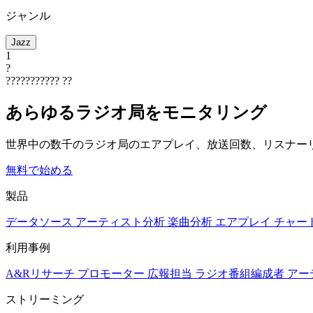
ジャンル
Jazz
1
?
???????????
??
あらゆるラジオ局をモニタリング
世界中の数千のラジオ局のエアプレイ、放送回数、リスナー
無料で始める
製品
データソース
アーティスト分析
楽曲分析
エアプレイ
チャー
利用事例
A&Rリサーチ
プロモーター
広報担当
ラジオ番組編成者
アー
ストリーミング