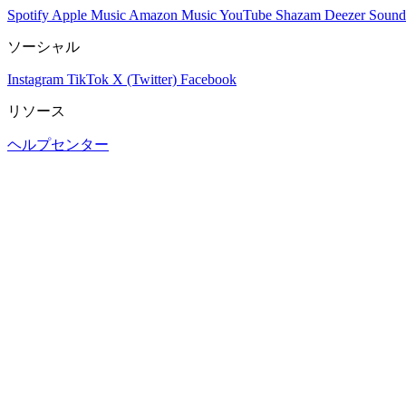
Spotify
Apple Music
Amazon Music
YouTube
Shazam
Deezer
Sound
ソーシャル
Instagram
TikTok
X (Twitter)
Facebook
リソース
ヘルプセンター