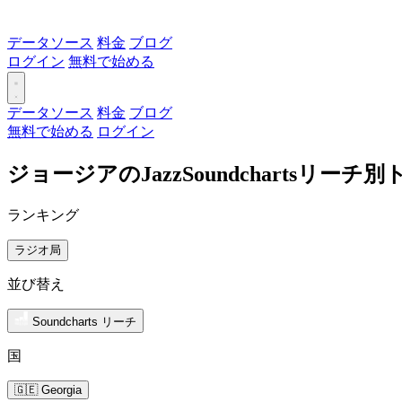
データソース
料金
ブログ
ログイン
無料で始める
データソース
料金
ブログ
無料で始める
ログイン
ジョージアのJazzSoundchartsリー
ランキング
ラジオ局
並び替え
Soundcharts リーチ
国
🇬🇪 Georgia