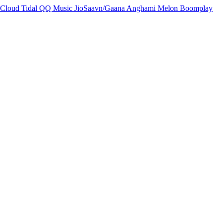
Cloud
Tidal
QQ Music
JioSaavn/Gaana
Anghami
Melon
Boomplay