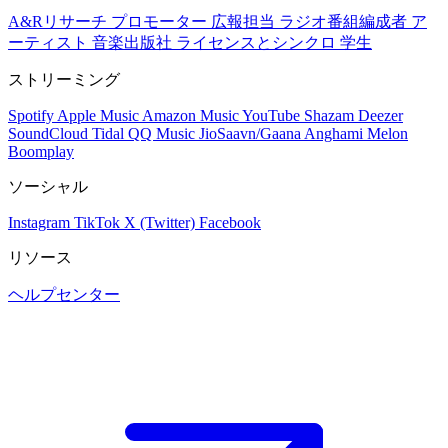
A&Rリサーチ
プロモーター
広報担当
ラジオ番組編成者
ア
ーティスト
音楽出版社
ライセンスとシンクロ
学生
ストリーミング
Spotify
Apple Music
Amazon Music
YouTube
Shazam
Deezer
SoundCloud
Tidal
QQ Music
JioSaavn/Gaana
Anghami
Melon
Boomplay
ソーシャル
Instagram
TikTok
X (Twitter)
Facebook
リソース
ヘルプセンター