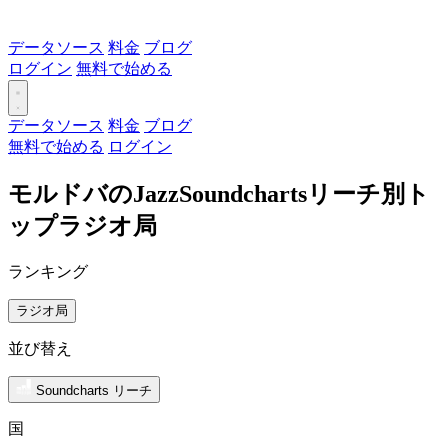
データソース
料金
ブログ
ログイン
無料で始める
データソース
料金
ブログ
無料で始める
ログイン
モルドバのJazzSoundchartsリーチ別ト
ップラジオ局
ランキング
ラジオ局
並び替え
Soundcharts リーチ
国