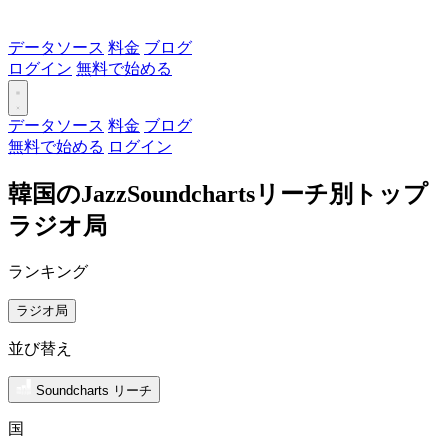
データソース
料金
ブログ
ログイン
無料で始める
データソース
料金
ブログ
無料で始める
ログイン
韓国のJazzSoundchartsリーチ別トップ
ラジオ局
ランキング
ラジオ局
並び替え
Soundcharts リーチ
国