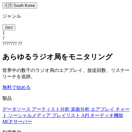
🇰🇷 South Korea
ジャンル
Jazz
1
?
???????
??
あらゆるラジオ局をモニタリング
世界中の数千のラジオ局のエアプレイ、放送回数、リスナー
リーチを追跡。
無料で始める
製品
データソース
アーティスト分析
楽曲分析
エアプレイ
チャー
ト
ソーシャルメディア
プレイリスト
API
オーディオ機能
MCP サーバー