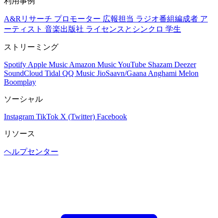
利用事例
A&Rリサーチ
プロモーター
広報担当
ラジオ番組編成者
ア
ーティスト
音楽出版社
ライセンスとシンクロ
学生
ストリーミング
Spotify
Apple Music
Amazon Music
YouTube
Shazam
Deezer
SoundCloud
Tidal
QQ Music
JioSaavn/Gaana
Anghami
Melon
Boomplay
ソーシャル
Instagram
TikTok
X (Twitter)
Facebook
リソース
ヘルプセンター