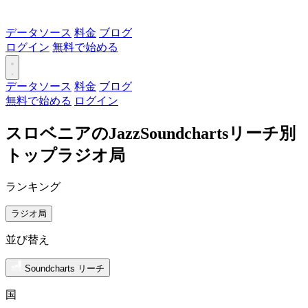
データソース
料金
ブログ
ログイン
無料で始める
データソース
料金
ブログ
無料で始める
ログイン
スロベニアのJazzSoundchartsリーチ別
トップラジオ局
ランキング
ラジオ局
並び替え
Soundcharts リーチ
国