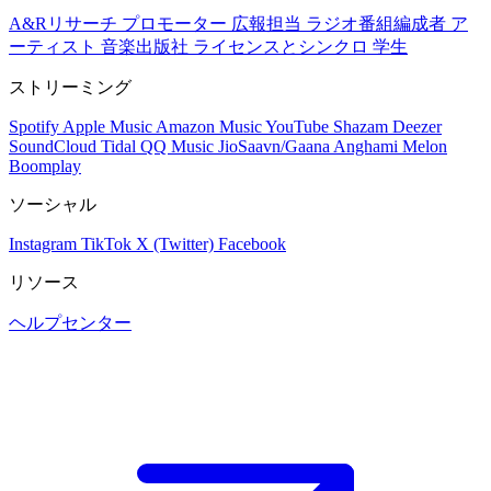
A&Rリサーチ
プロモーター
広報担当
ラジオ番組編成者
ア
ーティスト
音楽出版社
ライセンスとシンクロ
学生
ストリーミング
Spotify
Apple Music
Amazon Music
YouTube
Shazam
Deezer
SoundCloud
Tidal
QQ Music
JioSaavn/Gaana
Anghami
Melon
Boomplay
ソーシャル
Instagram
TikTok
X (Twitter)
Facebook
リソース
ヘルプセンター