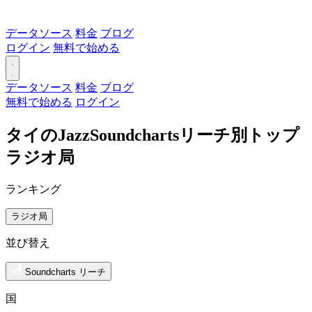
データソース
料金
ブログ
ログイン
無料で始める
データソース
料金
ブログ
無料で始める
ログイン
タイのJazzSoundchartsリーチ別トップ
ラジオ局
ランキング
ラジオ局
並び替え
Soundcharts リーチ
国