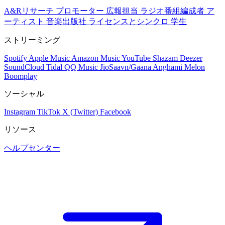
A&Rリサーチ
プロモーター
広報担当
ラジオ番組編成者
ア
ーティスト
音楽出版社
ライセンスとシンクロ
学生
ストリーミング
Spotify
Apple Music
Amazon Music
YouTube
Shazam
Deezer
SoundCloud
Tidal
QQ Music
JioSaavn/Gaana
Anghami
Melon
Boomplay
ソーシャル
Instagram
TikTok
X (Twitter)
Facebook
リソース
ヘルプセンター