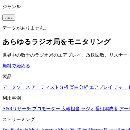
ジャンル
Jazz
データがありません。
あらゆるラジオ局をモニタリング
世界中の数千のラジオ局のエアプレイ、放送回数、リスナー
無料で始める
製品
データソース
アーティスト分析
楽曲分析
エアプレイ
チャー
利用事例
A&Rリサーチ
プロモーター
広報担当
ラジオ番組編成者
アー
ストリーミング
Spotify
Apple Music
Amazon Music
YouTube
Shazam
Deezer
Sound