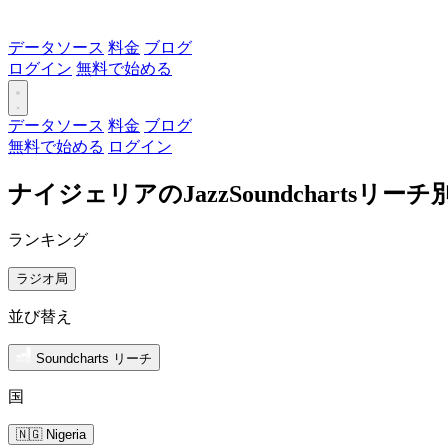
データソース
料金
ブログ
ログイン
無料で始める
データソース
料金
ブログ
無料で始める
ログイン
ナイジェリアのJazzSoundchartsリ
ランキング
ラジオ局
並び替え
Soundcharts リーチ
国
🇳🇬 Nigeria