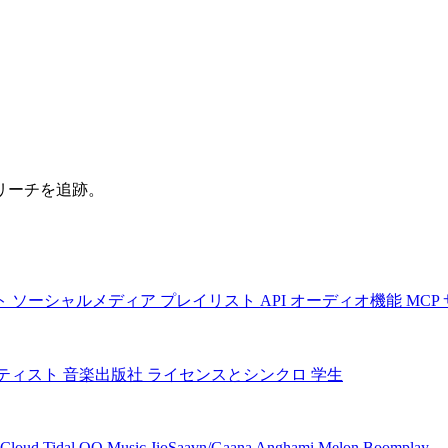
リーチを追跡。
ト
ソーシャルメディア
プレイリスト
API
オーディオ機能
MCP
ティスト
音楽出版社
ライセンスとシンクロ
学生
Cloud
Tidal
QQ Music
JioSaavn/Gaana
Anghami
Melon
Boomplay