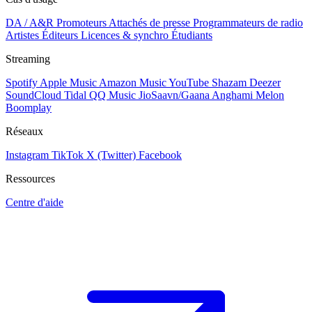
DA / A&R
Promoteurs
Attachés de presse
Programmateurs de radio
Artistes
Éditeurs
Licences & synchro
Étudiants
Streaming
Spotify
Apple Music
Amazon Music
YouTube
Shazam
Deezer
SoundCloud
Tidal
QQ Music
JioSaavn/Gaana
Anghami
Melon
Boomplay
Réseaux
Instagram
TikTok
X (Twitter)
Facebook
Ressources
Centre d'aide