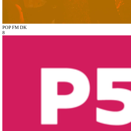
POP FM
DK
8