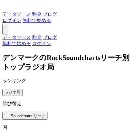
データソース
料金
ブログ
ログイン
無料で始める
データソース
料金
ブログ
無料で始める
ログイン
デンマークのRockSoundchartsリーチ別
トップラジオ局
ランキング
ラジオ局
並び替え
Soundcharts リーチ
国