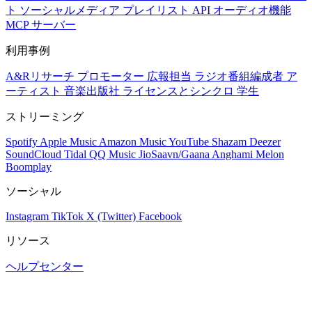
ト
ソーシャルメディア
プレイリスト
API
オーディオ機能
MCP サーバー
利用事例
A&Rリサーチ
プロモーター
広報担当
ラジオ番組編成者
ア
ーティスト
音楽出版社
ライセンスとシンクロ
学生
ストリーミング
Spotify
Apple Music
Amazon Music
YouTube
Shazam
Deezer
SoundCloud
Tidal
QQ Music
JioSaavn/Gaana
Anghami
Melon
Boomplay
ソーシャル
Instagram
TikTok
X (Twitter)
Facebook
リソース
ヘルプセンター