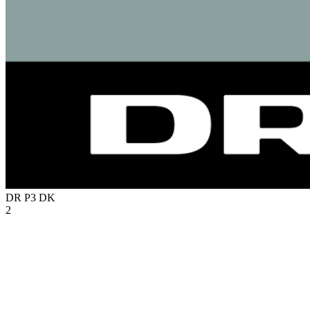
DR P3
DK
2