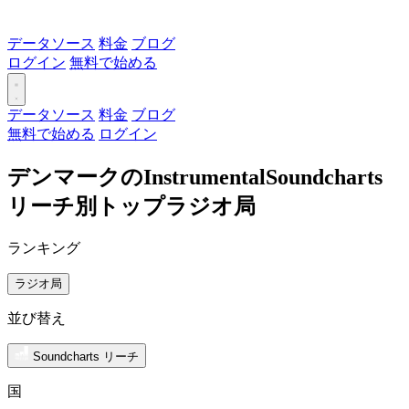
データソース
料金
ブログ
ログイン
無料で始める
データソース
料金
ブログ
無料で始める
ログイン
デンマークのInstrumentalSoundcharts
リーチ別トップラジオ局
ランキング
ラジオ局
並び替え
Soundcharts リーチ
国