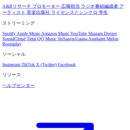
A&Rリサーチ
プロモーター
広報担当
ラジオ番組編成者
ア
ーティスト
音楽出版社
ライセンスとシンクロ
学生
ストリーミング
Spotify
Apple Music
Amazon Music
YouTube
Shazam
Deezer
SoundCloud
Tidal
QQ Music
JioSaavn/Gaana
Anghami
Melon
Boomplay
ソーシャル
Instagram
TikTok
X (Twitter)
Facebook
リソース
ヘルプセンター