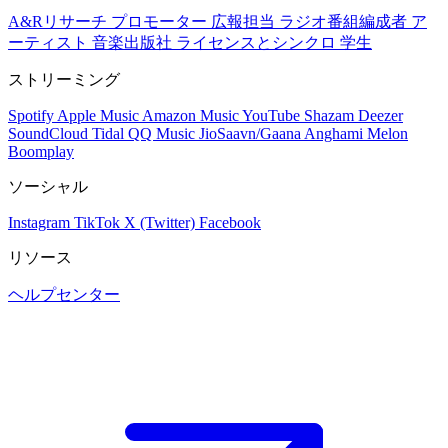
A&Rリサーチ
プロモーター
広報担当
ラジオ番組編成者
ア
ーティスト
音楽出版社
ライセンスとシンクロ
学生
ストリーミング
Spotify
Apple Music
Amazon Music
YouTube
Shazam
Deezer
SoundCloud
Tidal
QQ Music
JioSaavn/Gaana
Anghami
Melon
Boomplay
ソーシャル
Instagram
TikTok
X (Twitter)
Facebook
リソース
ヘルプセンター