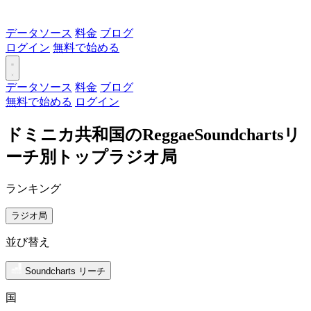
データソース
料金
ブログ
ログイン
無料で始める
データソース
料金
ブログ
無料で始める
ログイン
ドミニカ共和国のReggaeSoundchartsリ
ーチ別トップラジオ局
ランキング
ラジオ局
並び替え
Soundcharts リーチ
国