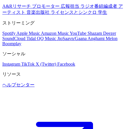
A&Rリサーチ
プロモーター
広報担当
ラジオ番組編成者
ア
ーティスト
音楽出版社
ライセンスとシンクロ
学生
ストリーミング
Spotify
Apple Music
Amazon Music
YouTube
Shazam
Deezer
SoundCloud
Tidal
QQ Music
JioSaavn/Gaana
Anghami
Melon
Boomplay
ソーシャル
Instagram
TikTok
X (Twitter)
Facebook
リソース
ヘルプセンター