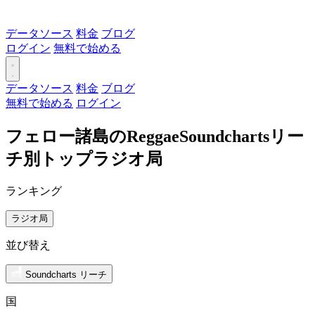
データソース
料金
ブログ
ログイン
無料で始める
データソース
料金
ブログ
無料で始める
ログイン
フェロー諸島のReggaeSoundchartsリー
チ別トップラジオ局
ランキング
ラジオ局
並び替え
Soundcharts リーチ
国