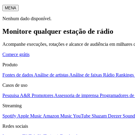
MENA
Nenhum dado disponível.
Monitore qualquer estação de rádio
Acompanhe execuções, rotações e alcance de audiência em milhares d
Comece grátis
Produto
Fontes de dados
Análise de artistas
Análise de faixas
Rádio
Rankings
Casos de uso
Pesquisa A&R
Promotores
Assessoria de imprensa
Programadores de 
Streaming
Spotify
Apple Music
Amazon Music
YouTube
Shazam
Deezer
Sound
Redes sociais