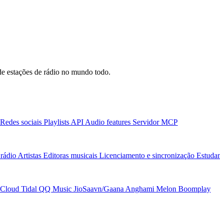
e estações de rádio no mundo todo.
Redes sociais
Playlists
API
Audio features
Servidor MCP
rádio
Artistas
Editoras musicais
Licenciamento e sincronização
Estudan
Cloud
Tidal
QQ Music
JioSaavn/Gaana
Anghami
Melon
Boomplay