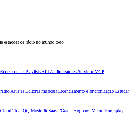
e estações de rádio no mundo todo.
Redes sociais
Playlists
API
Audio features
Servidor MCP
rádio
Artistas
Editoras musicais
Licenciamento e sincronização
Estudan
Cloud
Tidal
QQ Music
JioSaavn/Gaana
Anghami
Melon
Boomplay