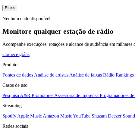
Blues
Nenhum dado disponível.
Monitore qualquer estação de rádio
Acompanhe execuções, rotações e alcance de audiência em milhares d
Comece grátis
Produto
Fontes de dados
Análise de artistas
Análise de faixas
Rádio
Rankings
Casos de uso
Pesquisa A&R
Promotores
Assessoria de imprensa
Programadores de 
Streaming
Spotify
Apple Music
Amazon Music
YouTube
Shazam
Deezer
Sound
Redes sociais