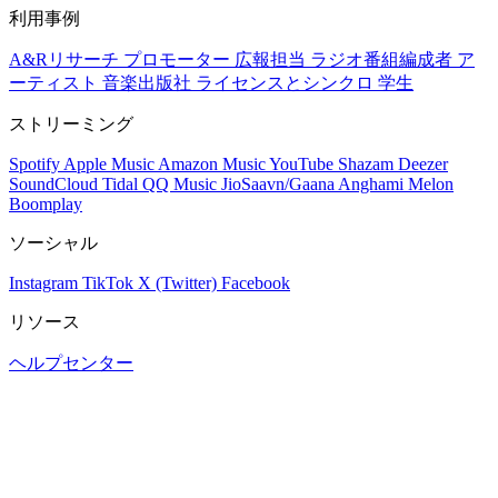
利用事例
A&Rリサーチ
プロモーター
広報担当
ラジオ番組編成者
ア
ーティスト
音楽出版社
ライセンスとシンクロ
学生
ストリーミング
Spotify
Apple Music
Amazon Music
YouTube
Shazam
Deezer
SoundCloud
Tidal
QQ Music
JioSaavn/Gaana
Anghami
Melon
Boomplay
ソーシャル
Instagram
TikTok
X (Twitter)
Facebook
リソース
ヘルプセンター