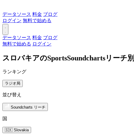
データソース
料金
ブログ
ログイン
無料で始める
データソース
料金
ブログ
無料で始める
ログイン
スロバキアのSportsSoundchartsリ
ランキング
ラジオ局
並び替え
Soundcharts リーチ
国
🇸🇰 Slovakia