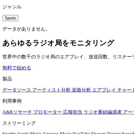
ジャンル
Sports
データがありません。
あらゆるラジオ局をモニタリング
世界中の数千のラジオ局のエアプレイ、放送回数、リスナー
無料で始める
製品
データソース
アーティスト分析
楽曲分析
エアプレイ
チャー
利用事例
A&Rリサーチ
プロモーター
広報担当
ラジオ番組編成者
アー
ストリーミング
Spotify
Apple Music
Amazon Music
YouTube
Shazam
Deezer
Sound