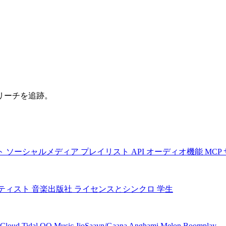
リーチを追跡。
ト
ソーシャルメディア
プレイリスト
API
オーディオ機能
MCP
ティスト
音楽出版社
ライセンスとシンクロ
学生
Cloud
Tidal
QQ Music
JioSaavn/Gaana
Anghami
Melon
Boomplay