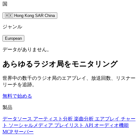
国
🇭🇰 Hong Kong SAR China
ジャンル
European
データがありません。
あらゆるラジオ局をモニタリング
世界中の数千のラジオ局のエアプレイ、放送回数、リスナー
リーチを追跡。
無料で始める
製品
データソース
アーティスト分析
楽曲分析
エアプレイ
チャー
ト
ソーシャルメディア
プレイリスト
API
オーディオ機能
MCP サーバー