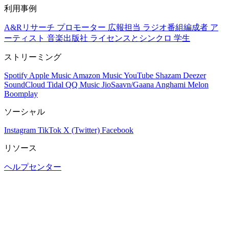
利用事例
A&Rリサーチ
プロモーター
広報担当
ラジオ番組編成者
ア
ーティスト
音楽出版社
ライセンスとシンクロ
学生
ストリーミング
Spotify
Apple Music
Amazon Music
YouTube
Shazam
Deezer
SoundCloud
Tidal
QQ Music
JioSaavn/Gaana
Anghami
Melon
Boomplay
ソーシャル
Instagram
TikTok
X (Twitter)
Facebook
リソース
ヘルプセンター